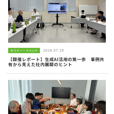
賛同団体・サポート企業様向け
ページ
2026.07.29
セミナー・イベント
賛同団体・サポート企業様向けコンテンツの
【開催レポート】生成AI活用の第一歩 事例共
有から見えた社内展開のヒント
閲覧にはログインが必要となります。IDとパ
スワードをお忘れの場合は
こちら
からお問合
せください。
ログイン