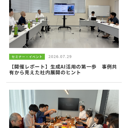
賛同団体・サポート企業様向け
ページ
2026.07.29
セミナー・イベント
賛同団体・サポート企業様向けコンテンツの
【開催レポート】生成AI活用の第一歩 事例共
有から見えた社内展開のヒント
閲覧にはログインが必要となります。IDとパ
スワードをお忘れの場合は
こちら
からお問合
せください。
ログイン