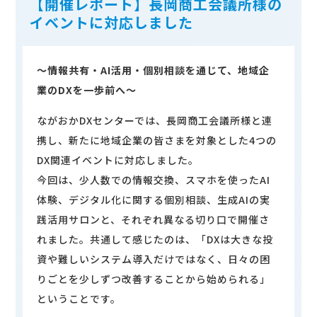
【開催レポート】長岡商工会議所様の
イベントに対応しました
〜情報共有・AI活用・個別相談を通じて、地域企
業のDXを一歩前へ〜
賛同団体・サポート企業様向け
ながおかDXセンターでは、長岡商工会議所様と連
ページ
携し、新たに地域企業の皆さまを対象とした4つの
賛同団体・サポート企業様向けコンテンツの
DX関連イベントに対応しました。
閲覧にはログインが必要となります。IDとパ
今回は、少人数での情報交換、スマホを使ったAI
スワードをお忘れの場合は
こちら
からお問合
体験、デジタル化に関する個別相談、生成AIの実
せください。
践活用サロンと、それぞれ異なる切り口で開催さ
れました。共通して感じたのは、「DXは大きな投
ログイン
資や難しいシステム導入だけではなく、日々の困
りごとを少しずつ改善することから始められる」
ということです。