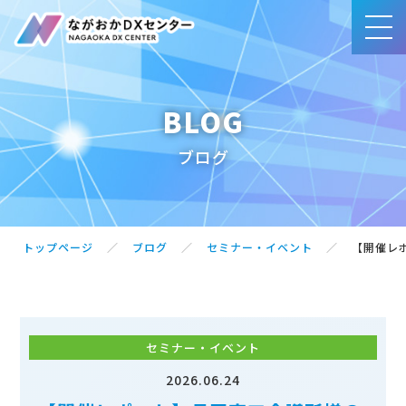
BLOG
事業内容
ブログ
賛同団体・サポート企業一覧
ブログ
トップページ
ブログ
セミナー・イベント
【開催レ
アクセス
セミナー・イベント
お問合せ・ご相談
2026.06.24