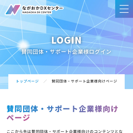
LOGIN
事業内容
賛同団体・サポート企業様ログイン
賛同団体・サポート企業一覧
ブログ
トップページ
賛同団体・サポート企業様向けページ
アクセス
賛同団体・サポート企業様向け
ページ
お問合せ・ご相談
ここから先は賛同団体・サポート企業様向けのコンテンツとな