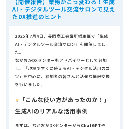
【開催報告】業務がこう変わる！生成
AI・デジタルツール交流サロンで見え
たDX推進のヒント
2025年7月4日、長岡商工会議所様主催で「生成
賛同団体・サポート企業様向け
AI・デジタルツール交流サロン」を開催しまし
ページ
た。
ながおかDXセンターもアドバイザーとして参加
賛同団体・サポート企業様向けコンテンツの
し、「現場ですぐに使えるAI・デジタル活用のコ
閲覧にはログインが必要となります。IDとパ
ツ」を中心に、参加者の皆さんと活発な情報交換
スワードをお忘れの場合は
こちら
からお問合
を行いました。
せください。
「こんな使い方があったのか！」
ログイン
生成AIのリアルな活用事例
まずは、ながおかDXセンターから
ChatGPT
や