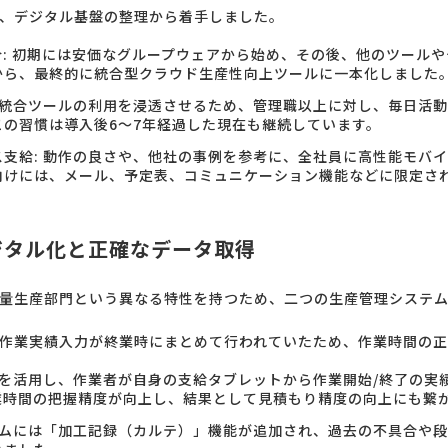
、デジタル基盤の整理から着手しました。
: 初期には安価なグループウェアから始め、その後、他のツール
から、最終的に統合型クラウド生産性向上ツールに一本化しました
の統合ツールの利用を浸透させるため、管理職以上に対し、毎日活
の習慣は導入後6～7年経過した現在も継続しています。
支給: 動作の良さや、他社の事例を参考に、全社員に高性能モバ
向けには、メール、予定表、コミュニケーション機能などに限定さ
ジタル化と正確なデータ取得
量生産部門という異なる特性を持つため、二つの生産管理システ
作業実績入力が終業時にまとめて行われていたため、作業時間の
金を活用し、作業者が自身の支給タブレットから作業開始/終了の実
業時間の把握精度が向上し、結果として見積もり精度の向上にも繋
テムには「加工記録（カルテ）」機能が追加され、過去の不具合や