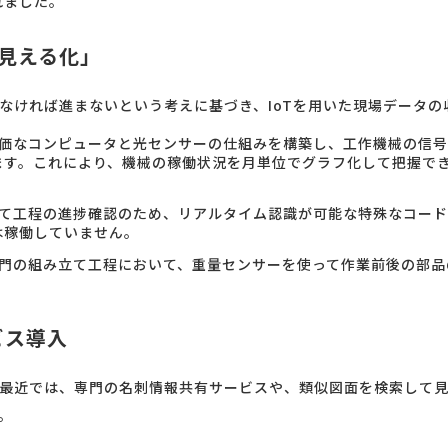
れました。
「見える化」
なければ進まないという考えに基づき、IoTを用いた現場データの
安価なコンピュータと光センサーの仕組みを構築し、工作機械の信
ます。これにより、機械の稼働状況を月単位でグラフ化して把握で
立て工程の進捗確認のため、リアルタイム認識が可能な特殊なコー
は稼働していません。
部門の組み立て工程において、重量センサーを使って作業前後の部
ビス導入
最近では、専門の名刺情報共有サービスや、類似図面を検索して
。