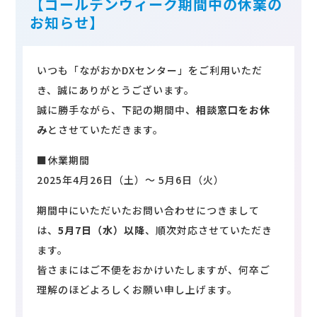
【ゴールデンウィーク期間中の休業の
お知らせ】
いつも「ながおかDXセンター」をご利用いただ
き、誠にありがとうございます。
賛同団体・サポート企業様向け
誠に勝手ながら、下記の期間中、
相談窓口をお休
ページ
み
とさせていただきます。
賛同団体・サポート企業様向けコンテンツの
■休業期間
閲覧にはログインが必要となります。IDとパ
2025年4月26日（土）～ 5月6日（火）
スワードをお忘れの場合は
こちら
からお問合
期間中にいただいたお問い合わせにつきまして
せください。
は、
5月7日（水）以降
、順次対応させていただき
ます。
ログイン
皆さまにはご不便をおかけいたしますが、何卒ご
理解のほどよろしくお願い申し上げます。