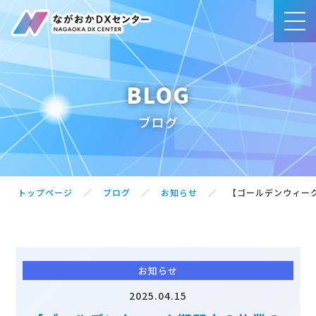
BLOG
事業内容
ブログ
賛同団体・サポート企業一覧
ブログ
トップページ
ブログ
お知らせ
【ゴールデンウィー
アクセス
お知らせ
お問合せ・ご相談
2025.04.15